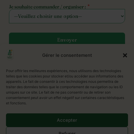
Je souhaite commander / organiser :
*
Gérer le consentement
Pour offrir les meilleures expériences, nous utilisons des technologies
telles que les cookies pour stocker et/ou accéder aux informations des
appareils. Le fait de consentir à ces technologies nous permettra de
traiter des données telles que le comportement de navigation ou les ID
uniques sur ce site. Le fait de ne pas consentir ou de retirer son
consentement peut avoir un effet négatif sur certaines caractéristiques
et fonctions.
Adresse
Restaurant Les Petites Maryses
Accepter
Jardinerie Botanic
644 Rue de Bondues, 59118 Wambrechies
Refuser